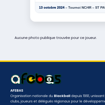
13 octobre 2024
– Tournoi NC/4R – ST PAU
Aucune photo publique trouvée pour ce joueur.
AFEBAS
Organisation nationale du
Blackball
depuis 1991, unissant
clubs, joueurs et délégués régionaux pour le développem