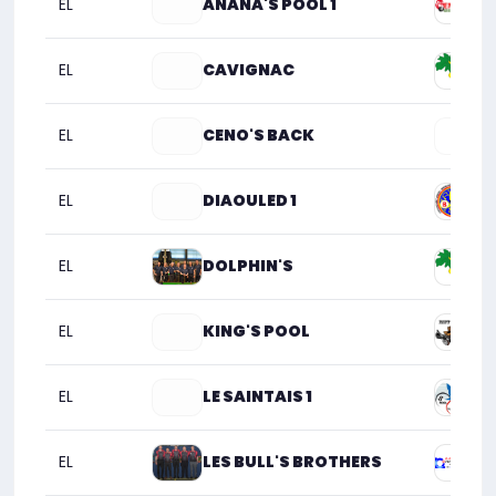
EL
ANANA'S POOL 1
VE
EL
CAVIGNAC
A.S
EL
CENO'S BACK
8 
EL
DIAOULED 1
BR
EL
DOLPHIN'S
A.S
EL
KING'S POOL
ES
EL
LE SAINTAIS 1
8 
EL
LES BULL'S BROTHERS
LO