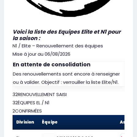
Voici la liste des Equipes Elite et N1 pour
la saison :
N1 / Elite – Renouvellement des équipes
Mise à jour au 06/08/2026
En attente de consolidation
Des renouvellements sont encore à renseigner
ou à valider. Objectif : verrouiller la liste Elite/N1.
32
RENOUVELLEMENT SAISI
32
ÉQUIPES EL / N1
2
CONFIRMÉES
Division
Équipe
Associ