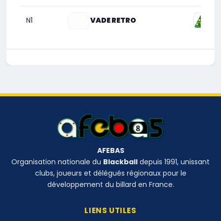
N1
VADE RETRO
8 P
AFEBAS
Organisation nationale du
Blackball
depuis 1991, unissant
clubs, joueurs et délégués régionaux pour le
développement du billard en France.
LIENS UTILES