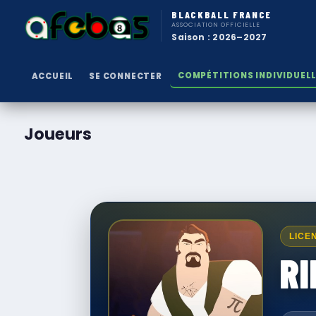
BLACKBALL FRANCE
ASSOCIATION OFFICIELLE
Saison : 2026–2027
COMPÉTITIONS INDIVIDUEL
ACCUEIL
SE CONNECTER
Joueurs
LICE
RI