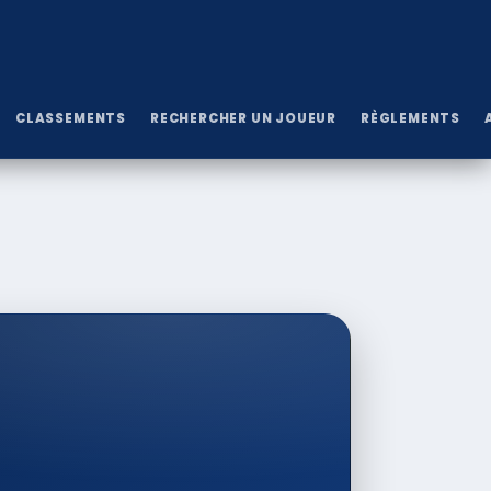
CLASSEMENTS
RECHERCHER UN JOUEUR
RÈGLEMENTS