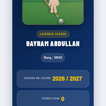
LICENCE #24455
BAYRAM ABDULLAH
Rang : 5R/03
2026 / 2027
SAISON EN COURS
0
POINTS 2026