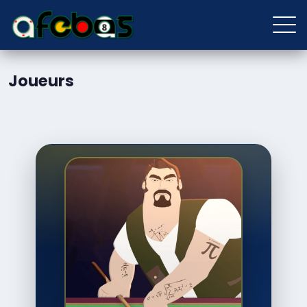
Joueurs