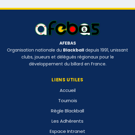
AFEBAS
Organisation nationale du
Blackball
depuis 1991, unissant
clubs, joueurs et délégués régionaux pour le
développement du billard en France.
LIENS UTILES
Accueil
Tournois
Règle Blackball
Les Adhérents
Espace Intranet