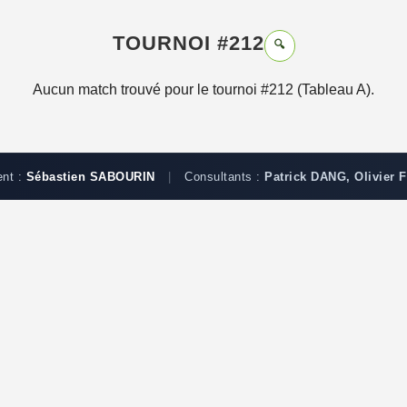
TOURNOI #212
🔍
Aucun match trouvé pour le tournoi #212 (Tableau A).
ent :
Sébastien SABOURIN
|
Consultants :
Patrick DANG, Olivier